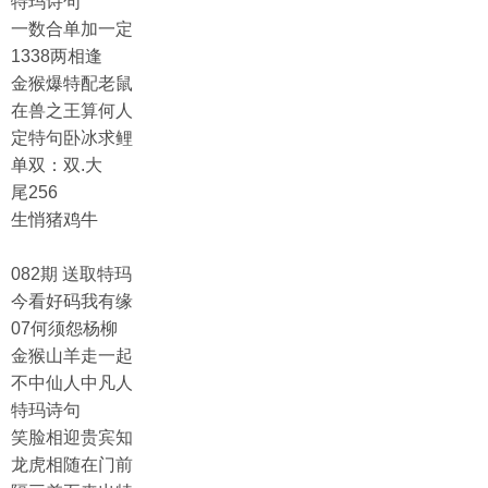
特玛诗句
一数合单加一定
1338两相逢
金猴爆特配老鼠
在兽之王算何人
定特句卧冰求鲤
单双：双.大
尾256
生悄猪鸡牛
082期 送取特玛
今看好码我有缘
07何须怨杨柳
金猴山羊走一起
不中仙人中凡人
特玛诗句
笑脸相迎贵宾知
龙虎相随在门前