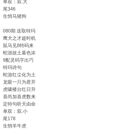
单双：双.大
尾346
生悄马猪狗
080期 送取特玛
鹰犬之才趁时机
鼠马见8特码来
蛇游故土暮色浓
9配灵码字出巧
特玛诗句
蛇游红尘化为土
龙眼一只为君开
虎啸楼台红日升
喜尚加喜虎数来
定特句听天由命
单双：双.小
尾178
生悄羊牛虎