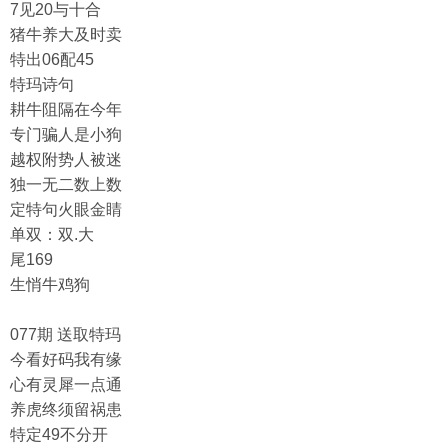
7见20与十合
猪牛养大及时卖
特出06配45
特玛诗句
耕牛阻隔在今年
专门骗人是小狗
越权附势人被迷
独一无二数上数
定特句火眼金睛
单双：双.大
尾169
生悄牛鸡狗
077期 送取特玛
今看好码我有缘
心有灵犀一点通
养虎终须留祸患
特定49不分开