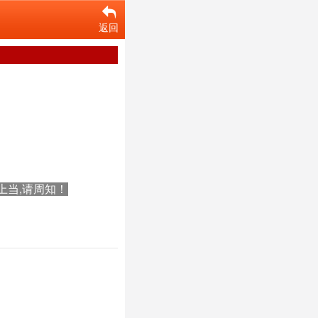
返回
上当,请周知！