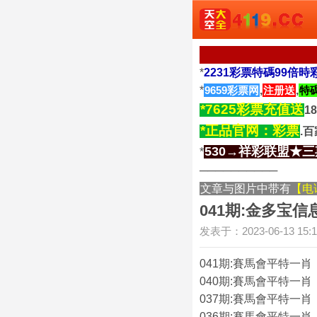
*
2231彩票特碼99倍時
*
9659彩票网
,
注册送
,
特碼
*7625彩票充值送
1
*正品官网：彩票
.
530→祥彩联盟★
*
──────────
文章与图片中带有
【电
041期:金多宝
发表于：2023-06-13 15:1
041期:賽馬會平特一肖【
040期:賽馬會平特一肖【
037期:賽馬會平特一肖【
036期:賽馬會平特一肖【