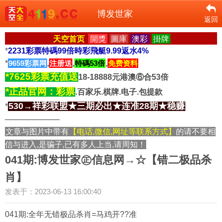
博发世家
返回
天空首页
開獎
圖庫
澳彩
掛牌
*
2231彩票特碼99倍時彩飛艇9.99返水4%
*
9659彩票网
,
注册送
,
特碼53倍
,
免费资料
*7625彩票充值送
18-18888元港澳⑥合53倍
*正品官网：彩票
.百家乐.棋牌.电子.包提款
530→祥彩联盟★三期必出★连准28期★稳赚
*
──────────
文章与图片中带有
【电话,微信,网址等联系方式】
的请不要相
信与进入,是骗子,已有多人上当,请周知！
041期:博发世家㊣信息网→☆【错二极品杀
肖】
发表于：2023-06-13 16:00:40
041期:全年无错极品杀肖=马鸡开??准